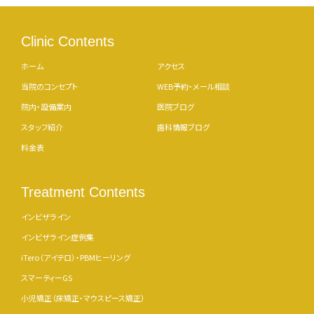
Clinic Contents
ホーム
アクセス
当院のコンセプト
WEB予約・メール相談
院内・設備案内
医院ブログ
スタッフ紹介
歯科情報ブログ
料金表
Treatment Contents
インビザライン
インビザライン症例集
iTero（アイテロ）・PBMヒーリング
スマーティーGS
小児矯正（床矯正・マウスピース矯正）