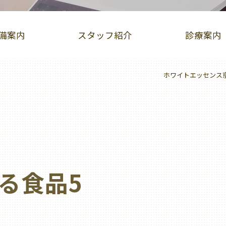
備案内
スタッフ紹介
診療案内
ホワイトエッセンス
インビザライン症例集
iTero（アイテロ）
児矯正（床矯正・マウスピース矯正）
ホワイトニング
歯ぐきピーリング
ホットリップエステ
る食品5