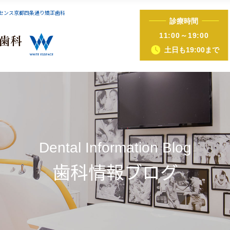
ッセンス京都四条通り矯正歯科
診療時間
インビザライン症例集
iTero（アイテロ）
11:00～19:00
土日も19:00まで
正（床矯正・マウスピース矯正）
ホワイトニング
歯ぐきピーリング
ホットリップエス
Dental Information Blog
歯科情報ブログ