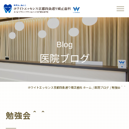
Blog
医院ブログ
ホワイトエッセンス京都四条通り矯正歯科 ホーム
医院ブログ
勉強会＾＾
勉強会＾＾