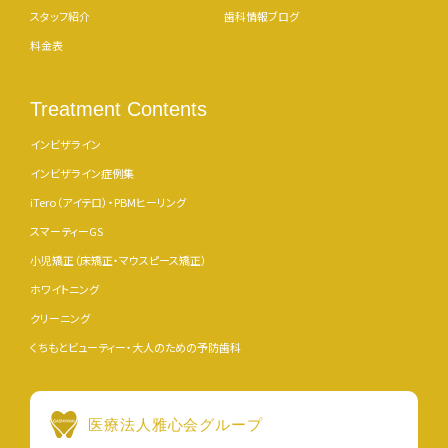
スタッフ紹介
歯科情報ブログ
料金表
Treatment Contents
インビザライン
インビザライン症例集
iTero（アイテロ）・PBMヒーリング
スマーティーGS
小児矯正（床矯正・マウスピース矯正）
ホワイトニング
クリーニング
くちもとビューティー・大人のための予防歯科
医療法人雅心会グループ