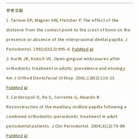
参考文献
1. Tarnow DP, Magner AW, Fletcher P. The effect of the
distance from the contact point to the crest of bone on the
presence or absence of the interproximal dental papilla. J
Periodontol. 1992;63(12):995-6.
PubMed
2. Kurth JR, Kokich VG. Open gingival embrasures after
orthodontic treatment in adults: prevalence and etiology.
Am J Orthod Dentofacial Orthop. 2001;120(2):116-23.
PubMed
3. Cardaropoli D, Re S, Corrente G, Abundo R.
Reconstruction of the maxillary midline papilla following a
combined orthodontic-periodontic treatment in adult
periodontal patients. J Clin Periodontol. 2004;31(2):79-84.
PubMed