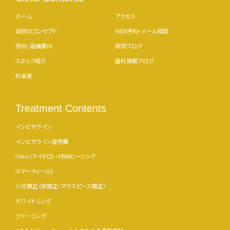
ホーム
アクセス
当院のコンセプト
WEB予約・メール相談
院内・設備案内
医院ブログ
スタッフ紹介
歯科情報ブログ
料金表
Treatment Contents
インビザライン
インビザライン症例集
iTero（アイテロ）・PBMヒーリング
スマーティーGS
小児矯正（床矯正・マウスピース矯正）
ホワイトニング
クリーニング