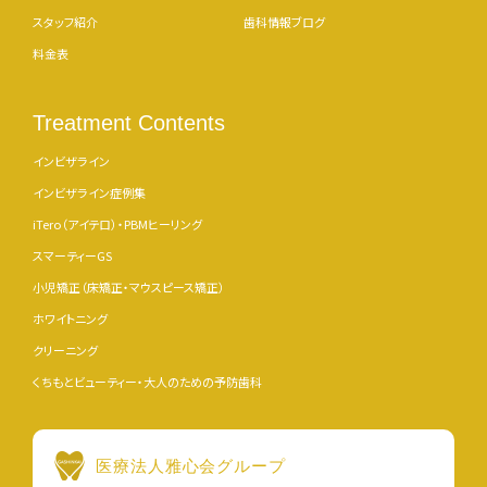
スタッフ紹介
歯科情報ブログ
料金表
Treatment Contents
インビザライン
インビザライン症例集
iTero（アイテロ）・PBMヒーリング
スマーティーGS
小児矯正（床矯正・マウスピース矯正）
ホワイトニング
クリーニング
くちもとビューティー・大人のための予防歯科
医療法人雅心会グループ