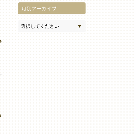
月別アーカイブ
辛
ま