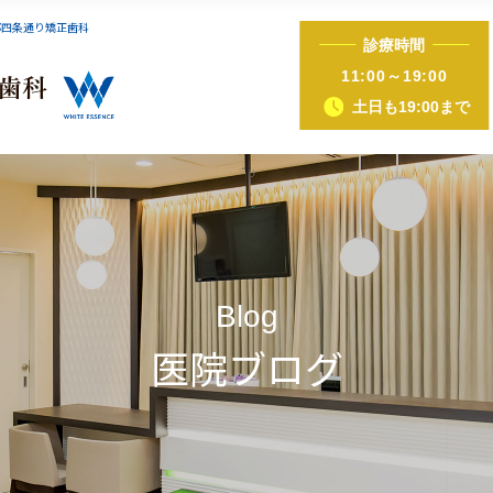
都四条通り矯正歯科
診療時間
インビザライン症例集
iTero（アイテロ）
11:00～19:00
土日も19:00まで
正（床矯正・マウスピース矯正）
ホワイトニング
歯ぐきピーリング
ホットリップエス
Blog
医院ブログ