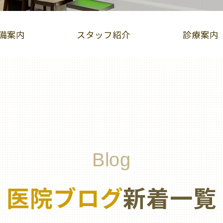
備案内
スタッフ紹介
診療案内
インビザライン症例集
iTero（アイテロ）
児矯正（床矯正・マウスピース矯正）
ホワイトニング
歯ぐきピーリング
ホットリップエステ
Blog
医院ブログ
新着一覧