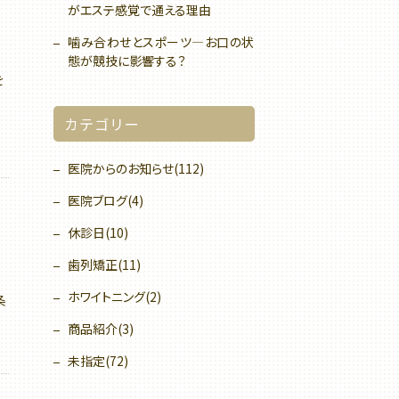
がエステ感覚で通える理由
噛み合わせとスポーツ—お口の状
態が競技に影響する？
を
カテゴリー
医院からのお知らせ(112)
医院ブログ(4)
休診日(10)
歯列矯正(11)
ホワイトニング(2)
条
商品紹介(3)
未指定(72)