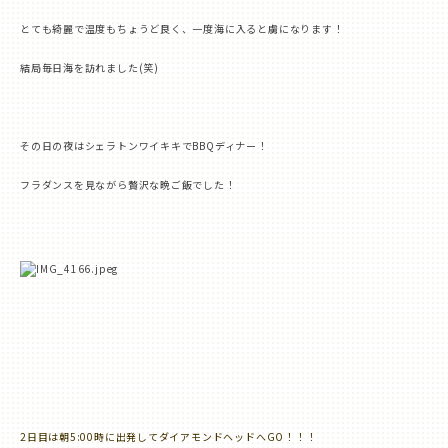
とても綺麗で温度もちょうど良く、一度海に入ると虜になります！
結局毎日海を訪れました
(
笑
)
その日の夜はシェラトンワイキキで
BBQ
ディナー！
フラダンスを見ながら贅沢な晩ご飯でした！
2
日目は朝
5:00
時に出発してダイアモンドヘッドへ
GO
！！！