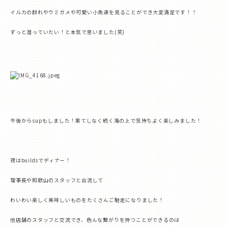
イルカの群れやウミガメや可愛い小魚達を見ることができ大変満足です！！
ずっと潜っていたい！と本気で思いました
(
笑
)
午後から
sup
もしました！果てしなく続く海の上で気持ちよく楽しみました！
夜は
builds
でディナー！
理事長や和歌山のスタッフと合流して
わいわい楽しく美味しいものをたくさんご馳走になりました！
他店舗のスタッフと交流でき、色んな繋がりを持つことができるのは