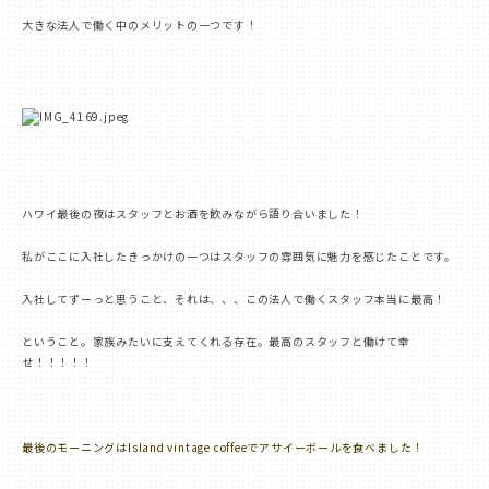
大きな法人で働く中のメリットの一つです！
ハワイ最後の夜はスタッフとお酒を飲みながら語り合いました！
私がここに入社したきっかけの一つはスタッフの雰囲気に魅力を感じたことです。
入社してずーっと思うこと、それは、、、この法人で働くスタッフ本当に最高！
と
いうこと。家族みたいに支えてくれる存在。最高のスタッフと働けて幸
せ！！！！！
最後のモーニングは
Island vintage coffee
でアサイーボールを食べました！