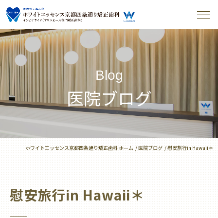
Blog
医院ブログ
ホワイトエッセンス京都四条通り矯正歯科 ホーム
医院ブログ
慰安旅行in Hawaii＊
慰安旅行in Hawaii＊