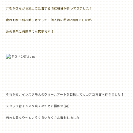
汗をかきながら頂上に到着する頃に朝日が昇ってきました！
疲れも吹っ飛ぶ美しさでした！個人的に私は
2
回目でしたが、
あの景色は何度見ても感動です！
それから、インスタ映えのウォールアートを目指してカカアコ方面へ行きました！
スタッフ皆インスタ映えのために撮影会
(
笑
)
何枚とるんや〜というくらいたくさん撮影しました！