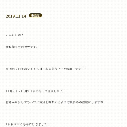
2019.11.14
未指定
こんにちは！
歯科衛生士の神野です。
今回のブログのタイトルは「慰安旅行
in Hawaii
」です！！
11
月
5
日〜
11
月
9
日まで行ってきました！
皆さんが少しでもハワイ気分を味わえるよう写真多めの投稿にしますね！
1
日目は早くも海に行きました！