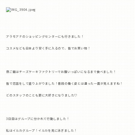
アラモアナのショッピングセンターにも行きました！
コスメなども日本より安く手に入るので、皆でお買い物！
夜ご飯はチーズケーキファクトリーでお腹いっぱいになるまで食べました！
皆で恋話をして盛り上がりました！普段の働く姿とは違った一面が見えますね！
どのスタッフのことも更に大好きになりました
♡
3
日目はグループに分かれて行動しました！
私はイルカグループ！イルカを見に泳ぎました！