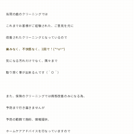
当院の歯のクリーニングでは
これまでお客様がご経験された、ご意見を元に
改善されたクリーニングとなっているので
痛みなく、不快感なく、
1
回で！
(
*^o^*
)
気になる汚れだけでなく、隅々まで
取り除く事が出来るんです（＾Ｏ＾）
また、保険のクリーニングでは病態改善のみになる為、
予防まで行き届きませんが
予防の範囲で施術、情報提供、
ホームケアアドバイスを行なっていますので