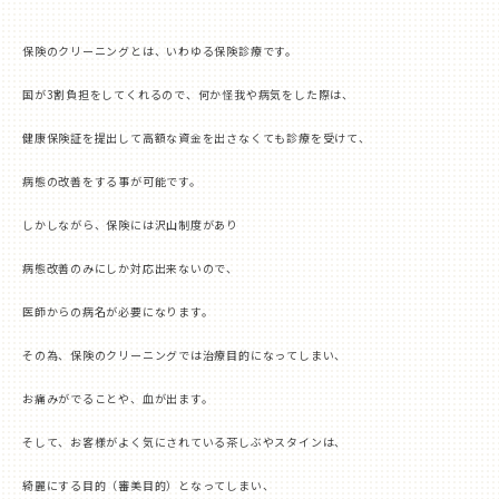
保険のクリーニングとは、いわゆる保険診療です。
国が
3
割負担をしてくれるので、何か怪我や病気をした際は、
健康保険証を提出して高額な資金を出さなくても診療を受けて、
病態の改善をする事が可能です。
しかしながら、保険には沢山制度があり
病態改善のみにしか対応出来ないので、
医師からの病名が必要になります。
その為、保険のクリーニングでは治療目的になってしまい、
お痛みがでることや、血が出ます。
そして、お客様がよく気にされている茶しぶやスタインは、
綺麗にする目的（審美目的）となってしまい、