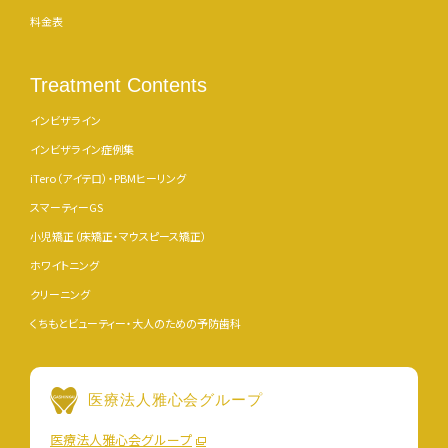
料金表
Treatment Contents
インビザライン
インビザライン症例集
iTero（アイテロ）・PBMヒーリング
スマーティーGS
小児矯正（床矯正・マウスピース矯正）
ホワイトニング
クリーニング
くちもとビューティー・大人のための予防歯科
医療法人雅心会グループ
医療法人雅心会グループ