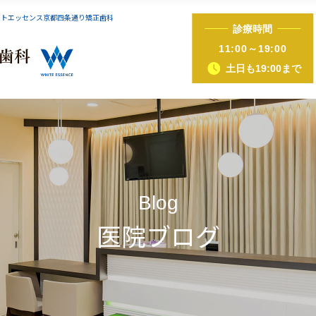
イトエッセンス京都四条通り矯正歯科
診療時間
インビザライン症例集
iTero（アイテロ）
11:00～19:00
土日も19:00まで
正（床矯正・マウスピース矯正）
ホワイトニング
歯ぐきピーリング
ホットリップエス
Blog
医院ブログ