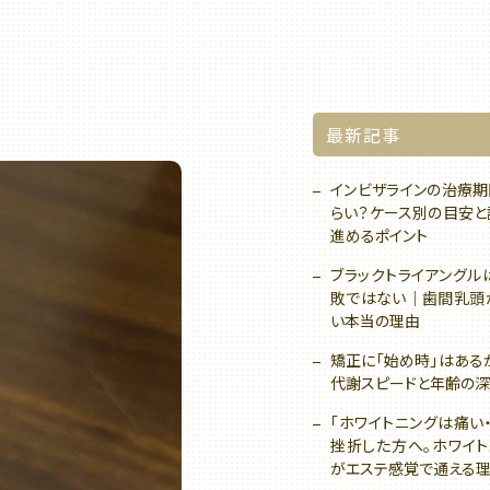
最新記事
インビザラインの治療期
らい？ケース別の目安と
進めるポイント
ブラックトライアングル
敗ではない｜歯間乳頭
い本当の理由
矯正に「始め時」はある
代謝スピードと年齢の
「ホワイトニングは痛い
挫折した方へ。ホワイト
がエステ感覚で通える