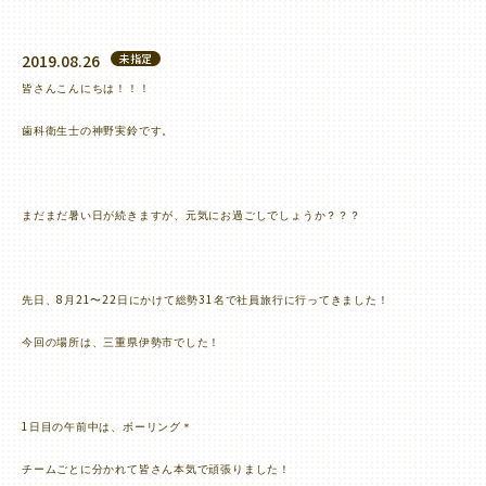
2019.08.26
未指定
皆さんこんにちは！！！
歯科衛生士の神野実鈴です。
まだまだ暑い日が続きますが、元気にお過ごしでしょうか？？？
8
21
22
31
先日、
月
〜
日にかけて総勢
名で社員旅行に行ってきました！
今回の場所は、三重県伊勢市でした！
1
日目の午前中は、ボーリング＊
チームごとに分かれて皆さん本気で頑張りました！