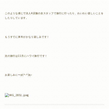
4
このような感じで法人
店舗の全スタッフで旅行に行ったり、わいわい楽しいことを
したりしています。
もうすでに来年がかなり楽しみです！
11
次の旅行は
月にハワイ旅行です！
p(^-^)q
お楽しみに〜
♪