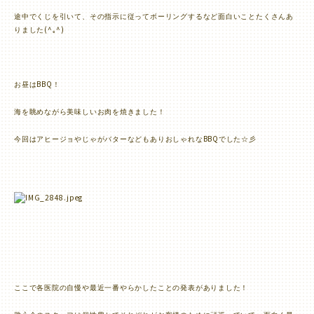
途中でくじを引いて、その指示に従ってボーリングするなど面白いことたくさんあ
(^
^)
りました
｡
BBQ
お昼は
！
海を眺めながら美味しいお肉を焼きました！
BBQ
今回はアヒージョやじゃがバターなどもありおしゃれな
でした☆彡
ここで各医院の自慢や最近一番やらかしたことの発表がありました！