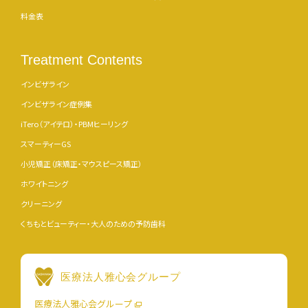
料金表
Treatment Contents
インビザライン
インビザライン症例集
iTero（アイテロ）・PBMヒーリング
スマーティーGS
小児矯正（床矯正・マウスピース矯正）
ホワイトニング
クリーニング
くちもとビューティー・大人のための予防歯科
医療法人雅心会グループ
医療法人雅心会グループ