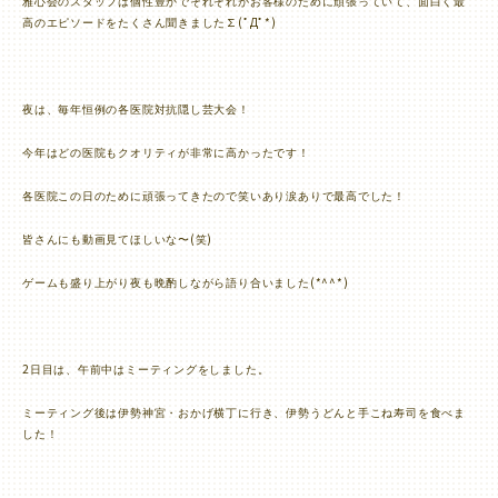
雅心会のスタッフは個性豊かでそれぞれがお客様のために頑張っていて、面白く最
∑(
Д
*)
高のエピソードをたくさん聞きました
ﾟ
ﾟ
夜は、毎年恒例の各医院対抗隠し芸大会！
今年はどの医院もクオリティが非常に高かったです！
各医院この日のために頑張ってきたので笑いあり涙ありで最高でした！
(
)
皆さんにも動画見てほしいな〜
笑
(*^^*)
ゲームも盛り上がり夜も晩酌しながら語り合いました
2
日目は、午前中はミーティングをしました。
ミーティング後は伊勢神宮・おかげ横丁に行き、伊勢うどんと手こね寿司を食べま
した！