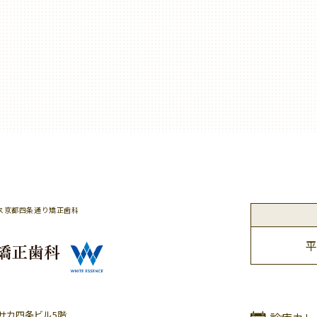
ス京都四条通り矯正歯科
平
ヤサカ四条ビル5階