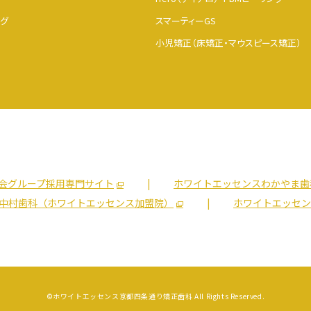
グ
スマーティーGS
小児矯正（床矯正・マウスピース矯正）
会グループ採用専門サイト
ホワイトエッセンスわかやま歯
中村歯科（ホワイトエッセンス加盟院）
ホワイトエッセン
©ホワイトエッセンス京都四条通り矯正歯科
All Rights Reserved.