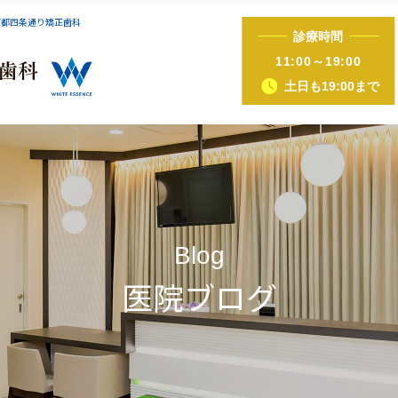
京都四条通り矯正歯科
診療時間
インビザライン症例集
iTero（アイテロ）
11:00～19:00
土日も19:00まで
正（床矯正・マウスピース矯正）
ホワイトニング
歯ぐきピーリング
ホットリップエス
Blog
医院ブログ