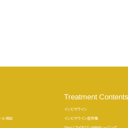
Treatment Content
インビザライン
メール相談
インビザライン症例集
iTero（アイテロ）・PBMヒーリング