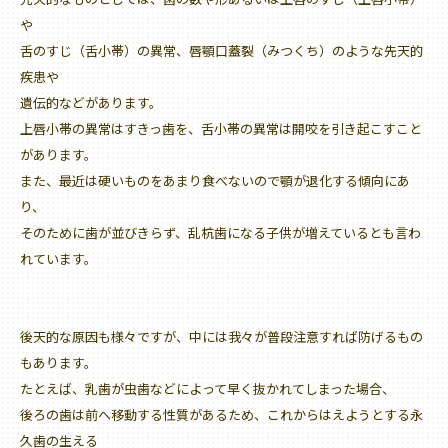
や
舌のすじ（舌小帯）の異常、唇顎口蓋裂（みつくち）のような先天的
疾患や
遺伝的などがあります。
上唇小帯の異常はすきっ歯を、舌小帯の異常は開咬を引き起こすこと
があります。
また、最近は硬いものをあまり食べないので顎が退化する傾向にあ
り、
そのために歯が並びきらず、乱杭歯になる子供が増えているとも言わ
れています。
後天的な原因も様々ですが、中には我々が普段注意すれば防げるもの
もあります。
たとえば、乳歯が虫歯などによって早く抜かれてしまった場合、
後ろの歯は前へ移動する性質があるため、これからはえようとする永
久歯の生える