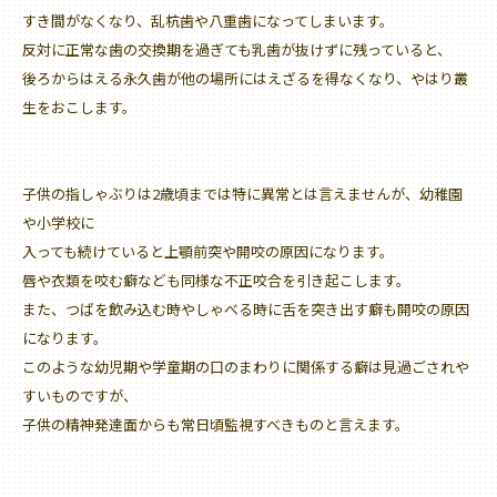
すき間がなくなり、乱杭歯や八重歯になってしまいます。
反対に正常な歯の交換期を過ぎても乳歯が抜けずに残っていると、
後ろからはえる永久歯が他の場所にはえざるを得なくなり、やはり叢
生をおこします。
子供の指しゃぶりは2歳頃までは特に異常とは言えませんが、幼稚園
や小学校に
入っても続けていると上顎前突や開咬の原因になります。
唇や衣類を咬む癖なども同様な不正咬合を引き起こします。
また、つばを飲み込む時やしゃべる時に舌を突き出す癖も開咬の原因
になります。
このような幼児期や学童期の口のまわりに関係する癖は見過ごされや
すいものですが、
子供の精神発達面からも常日頃監視すべきものと言えます。