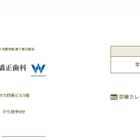
ス京都四条通り矯正歯科
平
ヤサカ四条ビル5階
診療カレ
」から徒歩6分