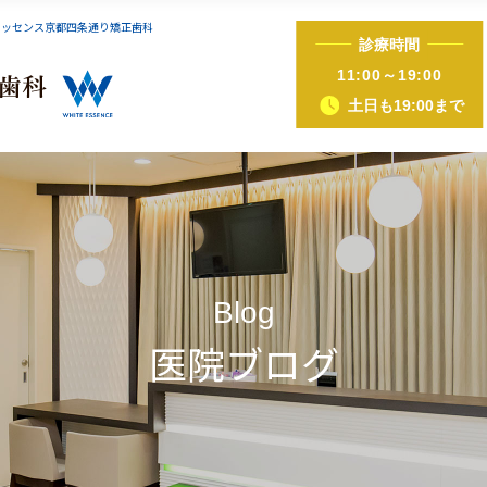
エッセンス京都四条通り矯正歯科
診療時間
インビザライン症例集
iTero（アイテロ）
11:00～19:00
土日も19:00まで
正（床矯正・マウスピース矯正）
ホワイトニング
歯ぐきピーリング
ホットリップエス
Blog
医院ブログ