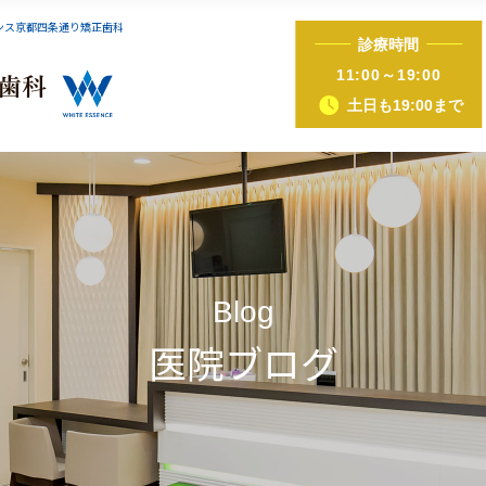
センス京都四条通り矯正歯科
診療時間
インビザライン症例集
iTero（アイテロ）
11:00～19:00
土日も19:00まで
正（床矯正・マウスピース矯正）
ホワイトニング
歯ぐきピーリング
ホットリップエス
Blog
医院ブログ