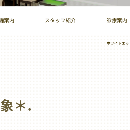
備案内
スタッフ紹介
診療案内
ホワイトエッ
インビザライン症例集
iTero（アイテロ）
児矯正（床矯正・マウスピース矯正）
ホワイトニング
歯ぐきピーリング
ホットリップエステ
象＊.