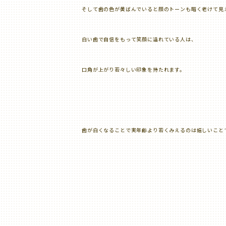
そして歯の色が黄ばんでいると顔のトーンも暗く老けて見
白い歯で自信をもって笑顔に溢れている人は、
口角が上がり若々しい印象を持たれます。
歯が白くなることで実年齢より若くみえるのは嬉しいこと