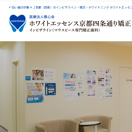
+*白い歯の印象＊. | 京都（四条）のインビザライン・矯正・ホワイトニング ホワイトエッ
インビザライン
スマーティーGS
小児矯
オーラルリフレクソロジー